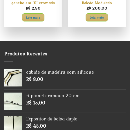
gancho em ¨S¨ cromado
Balcão Modulado
R$
2,50
R$
200,00
Leia mais
Leia mais
Produtos Recentes
cabide de madeira com silicone
R$
8,00
rt painel cromado 20 cm
R$
15,00
Expositor de bolsa duplo
R$
45,00